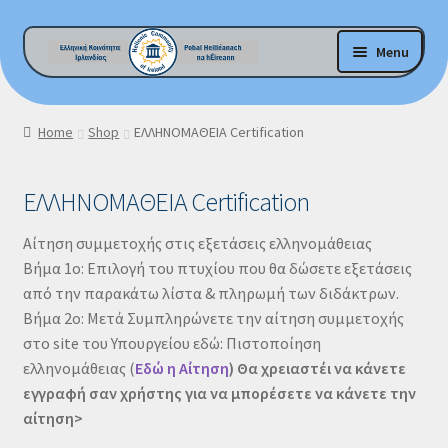
Skip
Skip
Menu
to
to
navigation
content
E-Shop Home
Home
Shop
ΕΛΛΗΝΟΜΑΘΕΙΑ Certification
My account
ΕΛΛΗΝΟΜΑΘΕΙΑ Certification
Checkout
Αίτηση συμμετοχής στις εξετάσεις ελληνομάθειας
Cart
Βήμα 1ο: Επιλογή του πτυχίου που θα δώσετε εξετάσεις
από την παρακάτω λίστα & πληρωμή των διδάκτρων.
Βοήθεια !
Βήμα 2ο: Μετά Συμπληρώνετε την αίτηση συμμετοχής
στο site του Υπουργείου εδώ: Πιστοποίηση
GDPR Privacy Policy
ελληνομάθειας (
Εδώ η Αίτηση
) Θα χρειαστέι να κάνετε
εγγραφή σαν χρήστης για να μπορέσετε να κάνετε την
αίτηση>
H.C.I.-Garda Vetting Policy